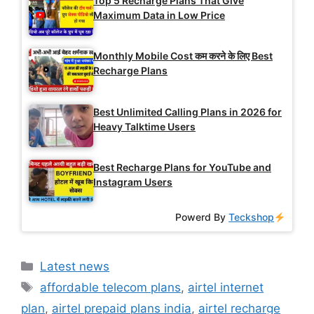
Top 5 Recharge Plans That Give
Maximum Data in Low Price
Monthly Mobile Cost कम करने के लिए Best
Recharge Plans
Best Unlimited Calling Plans in 2026 for
Heavy Talktime Users
Best Recharge Plans for YouTube and
Instagram Users
Powerd By
Teckshop
Categories
Latest news
Tags
affordable telecom plans
,
airtel internet
plan
,
airtel prepaid plans india
,
airtel recharge