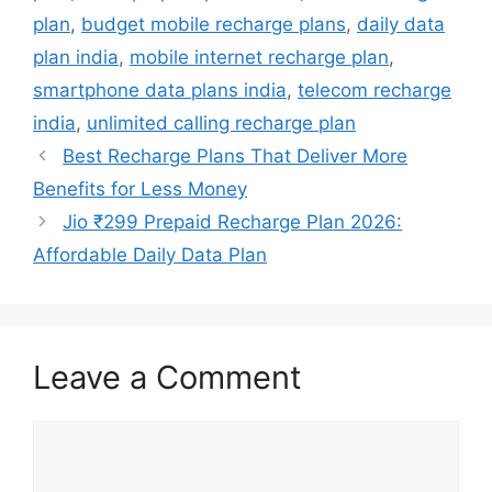
plan
,
budget mobile recharge plans
,
daily data
plan india
,
mobile internet recharge plan
,
smartphone data plans india
,
telecom recharge
india
,
unlimited calling recharge plan
Best Recharge Plans That Deliver More
Benefits for Less Money
Jio ₹299 Prepaid Recharge Plan 2026:
Affordable Daily Data Plan
Leave a Comment
Comment