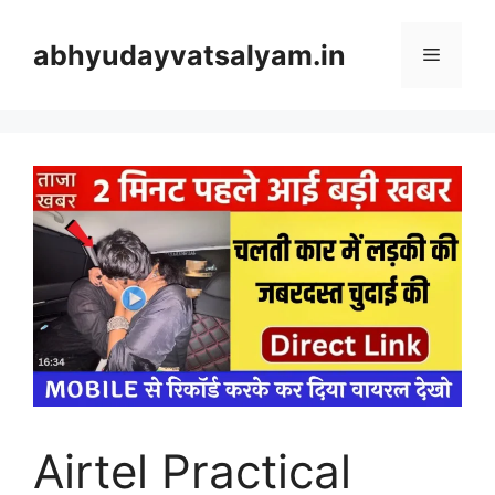
Skip
to
abhyudayvatsalyam.in
Menu
content
Airtel Practical