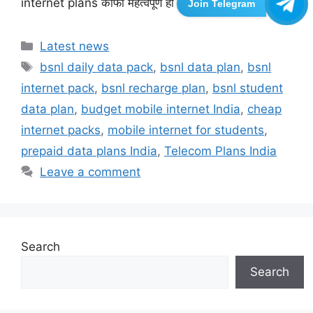
internet plans काफी महत्वपूर्ण हो जाते …
Read more
Join Telegram
Categories
Latest news
Tags
bsnl daily data pack
,
bsnl data plan
,
bsnl
internet pack
,
bsnl recharge plan
,
bsnl student
data plan
,
budget mobile internet India
,
cheap
internet packs
,
mobile internet for students
,
prepaid data plans India
,
Telecom Plans India
Leave a comment
Search
Search