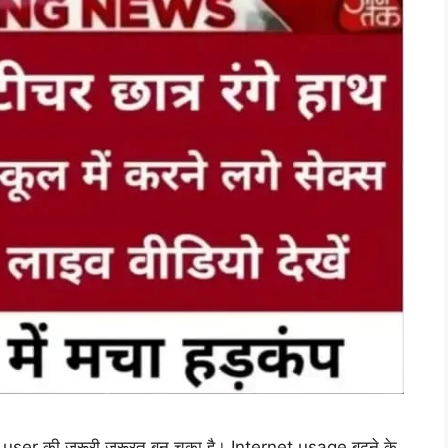
er की जरूरी जरूरत बन चुका है। Internet usage बढ़ने के