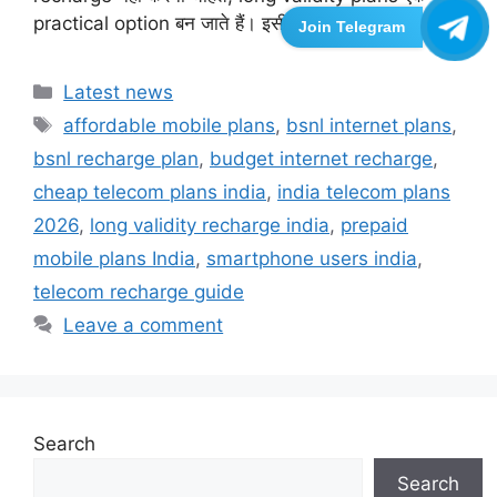
practical option बन जाते हैं। इसी …
Read more
Join Telegram
Categories
Latest news
Tags
affordable mobile plans
,
bsnl internet plans
,
bsnl recharge plan
,
budget internet recharge
,
cheap telecom plans india
,
india telecom plans
2026
,
long validity recharge india
,
prepaid
mobile plans India
,
smartphone users india
,
telecom recharge guide
Leave a comment
Search
Search