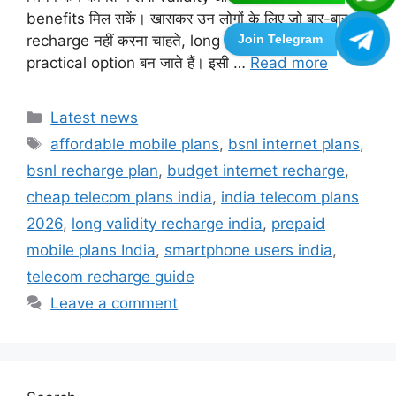
benefits मिल सकें। खासकर उन लोगों के लिए जो बार-बार
Join Telegram
recharge नहीं करना चाहते, long validity plans एक
practical option बन जाते हैं। इसी …
Read more
Categories
Latest news
Tags
affordable mobile plans
,
bsnl internet plans
,
bsnl recharge plan
,
budget internet recharge
,
cheap telecom plans india
,
india telecom plans
2026
,
long validity recharge india
,
prepaid
mobile plans India
,
smartphone users india
,
telecom recharge guide
Leave a comment