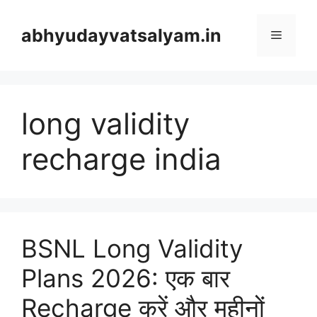
Skip
to
abhyudayvatsalyam.in
Menu
content
long validity
recharge india
BSNL Long Validity
Plans 2026: एक बार
Recharge करें और महीनों